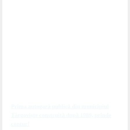
Prima autogară publică din municipiul
Târgoviște construită după 1989, prinde
contur!