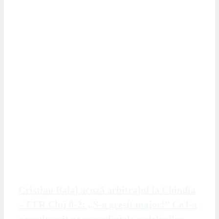
Cristian Balaj acuză arbitrajul la Chindia
– CFR Cluj 0-2: „S-a greșit major!” Ce l-a
nemulțumit pe președintele ardelenilor