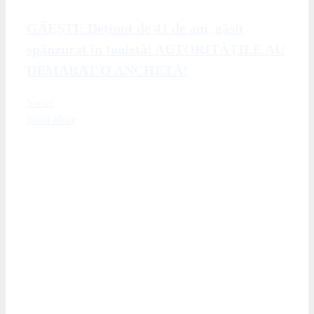
GĂEȘTI: Deținut de 41 de ani, găsit
spânzurat în toaletă! AUTORITĂȚILE AU
DEMARAT O ANCHETĂ!
Social
Read More