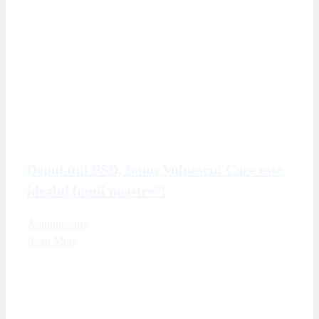
Deputatul PSD, Ionuț Vulpescu! Care este
idealul lumii noastre?!
Administrativ
Read More