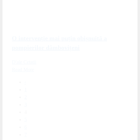
O intervenție mai puțin obișnuită a
pompierilor dâmbovițeni
D'ale Cetatii
Read More
‹
1
2
3
4
5
6
7