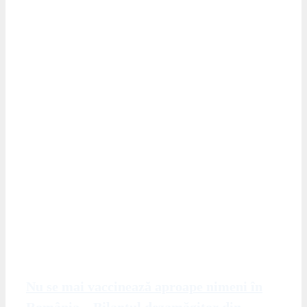
Nu se mai vaccinează aproape nimeni în
România – Bilanțul dezamăgitor din