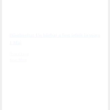
Dâmbovița: Un bărbat a fost jefuit in piața
1 Mai
D'ale Cetatii
Read More