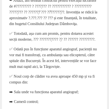
✒ Astăzi, am semnat contractul pentru execuția lucrărilor
de #????????? ? ????̦??? ?? ??????????? ? ??????????
?????̦??? ?? ??????̦?̆ ??? ??̂??????̦??. Investiția se ridică la
aproximativ ?.???.??? ?? ??? și este finanțată, în totalitate,
din bugetul Consiliului Judeţean Dâmboviţa.
✅ Totodată, așa cum am promis, pentru dotarea acestei
secții moderne, ??? ???????̦???? ?̦? ?? ?????? ?????????.
✅ Odată pus în funcțiune aparatul angiograf, pacienții nu
vor mai fi transferați, cu ambulanța sau elicopterul, către
spitale din București. În acest fel, intervențiile se vor face
mult mai rapid aici, la Târgoviște.
✅ Noul corp de clădire va avea aproape 450 mp și va fi
compus din:
➡️ Sala unde va funcționa aparatul angiograf;
➡️ Cameră control;