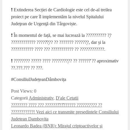
❗ Extinderea Secției de Cardiologie este cel de-al treilea
proiect pe care îl implementăm la nivelul Spitalului
Judeţean de Urgenţă din Târgoviște.
❗ În momentul de față, se mai lucrează la ?????????? ?̦?
???????????? ?????̆?̦?? ?? ??????? ??????̦?, dar și la
??????????? ???? ??? ??????????? ?? ????????????.
❗ ???????? ????? ???? ????????̦?? ?? ??????̆ ?? aproximativ
??.???.??? ?? ???.
#ConsiliulJudețeanDâmbovița
Post Views:
0
Categorii
Administrativ
,
D'ale Cetatii
???????? ???? ??? ???????̆??̂?????? ???????̦??? ?̦?
???????̦????! Vezi aici ce transmite presedintele Consiliului
Judetean Dambovita
Leonardo Badea (BNR): Mirajul criptoactivelor şi