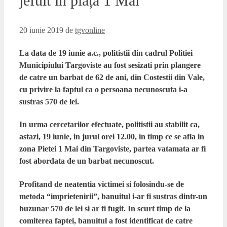
jefuit in piața 1 Mai
20 iunie 2019
de
tgvonline
La data de 19 iunie a.c., politistii din cadrul Politiei
Municipiului Targoviste au fost sesizati prin plangere
de catre un barbat de 62 de ani, din Costestii din Vale,
cu privire la faptul ca o persoana necunoscuta i-a
sustras 570 de lei.
In urma cercetarilor efectuate, politistii au stabilit ca,
astazi, 19 iunie, in jurul orei 12.00, in timp ce se afla in
zona Pietei 1 Mai din Targoviste, partea vatamata ar fi
fost abordata de un barbat necunoscut.
Profitand de neatentia victimei si folosindu-se de
metoda “imprietenirii”, banuitul i-ar fi sustras dintr-un
buzunar 570 de lei si ar fi fugit. In scurt timp de la
comiterea faptei, banuitul a fost identificat de catre