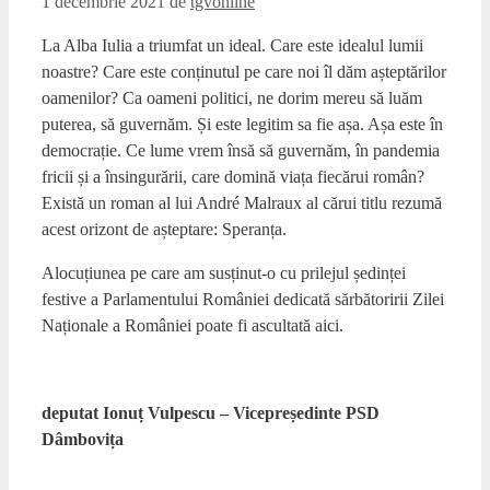
1 decembrie 2021
de
tgvonline
La Alba Iulia a triumfat un ideal. Care este idealul lumii
noastre? Care este conținutul pe care noi îl dăm așteptărilor
oamenilor? Ca oameni politici, ne dorim mereu să luăm
puterea, să guvernăm. Și este legitim sa fie așa. Așa este în
democrație. Ce lume vrem însă să guvernăm, în pandemia
fricii și a însingurării, care domină viața fiecărui român?
Există un roman al lui André Malraux al cărui titlu rezumă
acest orizont de așteptare: Speranța.
Alocuțiunea pe care am susținut-o cu prilejul ședinței
festive a Parlamentului României dedicată sărbătoririi Zilei
Naționale a României poate fi ascultată aici.
deputat Ionuț Vulpescu – Vicepreședinte PSD
Dâmbovița