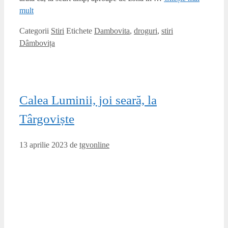
mult
Categorii
Stiri
Etichete
Dambovita
,
droguri
,
stiri
Dâmbovița
Calea Luminii, joi seară, la
Târgoviște
13 aprilie 2023
de
tgvonline