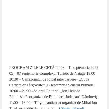
PROGRAM ZILELE CETĂȚII 08 – 11 septembrie 2022
05 – 07 septembrie Complexul Turistic de Natație 18:00-
20:30 – Campionatul de fotbal între cartiere– ,,Cupa
Cartierelor Târgoviște’’ 08 septembrie Scuarul Primăriei
10:00 – 21:00 –Salonul Editorial „Ion Heliade
Rădulescu”- organizat de Biblioteca Județeană Dâmbovița
11:00 – 18:00 – Târg de anticariat organizat de Mihai Ion
Tinel, expoziție de fotografie …
Citește mai mult