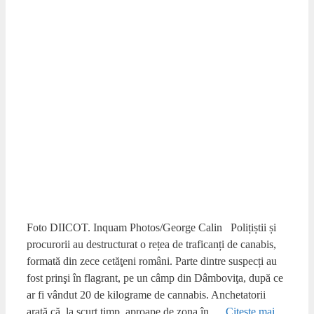
Foto DIICOT. Inquam Photos/George Calin Polițiștii și
procurorii au destructurat o rețea de traficanți de canabis,
formată din zece cetăţeni români. Parte dintre suspecți au
fost prinşi în flagrant, pe un câmp din Dâmboviţa, după ce
ar fi vândut 20 de kilograme de cannabis. Anchetatorii
arată că, la scurt timp, aproape de zona în …
Citește mai