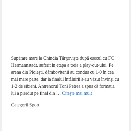
Supărare mare la Chindia Târgoviște după eșecul cu FC
Hermannstadt, suferit în etapa a treia a play-out-ului. Pe
arena din Ploiești, dâmbovițenii au condus cu 1-0 în cea
mai mare parte, dar la finalul întâlnirii s-au văzut învinși cu
1-2 de sibieni. Antrenorul Toni Petrea a spus că formația
lui a pierdut pe final din …
Citește mai mult
Categorii
Sport