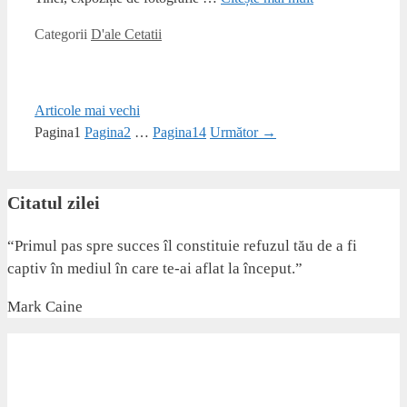
Categorii
D'ale Cetatii
Articole mai vechi
Pagina
1
Pagina
2
…
Pagina
14
Următor
→
Citatul zilei
“Primul pas spre succes îl constituie refuzul tău de a fi
captiv în mediul în care te-ai aflat la început.”
Mark Caine