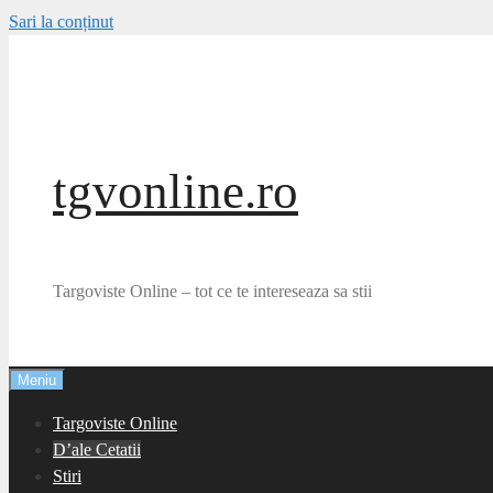
Sari la conținut
tgvonline.ro
Targoviste Online – tot ce te intereseaza sa stii
Meniu
Targoviste Online
D’ale Cetatii
Stiri