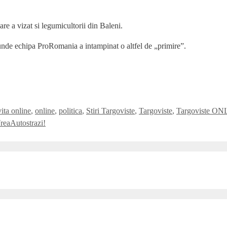
are a vizat si legumicultorii din Baleni.
, unde echipa ProRomania a intampinat o altfel de „primire”.
ta online
,
online
,
politica
,
Stiri Targoviste
,
Targoviste
,
Targoviste O
reaAutostrazi!