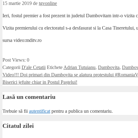
15 martie 2019
de
tgvonline
Ieri, fostul premier a fost prezent in judetul Dambovitam intr-o vizita c
Vizita premierului cu electoratul s-a desfasurat si la Casa Tineretului
sursa video:mditv.ro
Post Views:
0
Categorii
D'ale Cetatii
Etichete
Adrian Tutuianu
,
Dambovita
,
Dambovi
Video!!! Doi primari din Dambovita se alatura protestului #RomaniaV
Biserici jefuite chiar in Postul Paștelui!
Lasă un comentariu
Trebuie să fii
autentificat
pentru a publica un comentariu.
Citatul zilei