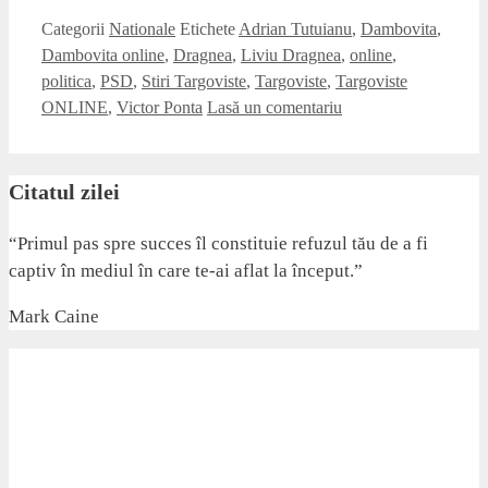
Categorii
Nationale
Etichete
Adrian Tutuianu
,
Dambovita
,
Dambovita online
,
Dragnea
,
Liviu Dragnea
,
online
,
politica
,
PSD
,
Stiri Targoviste
,
Targoviste
,
Targoviste
ONLINE
,
Victor Ponta
Lasă un comentariu
Citatul zilei
“Primul pas spre succes îl constituie refuzul tău de a fi
captiv în mediul în care te-ai aflat la început.”
Mark Caine