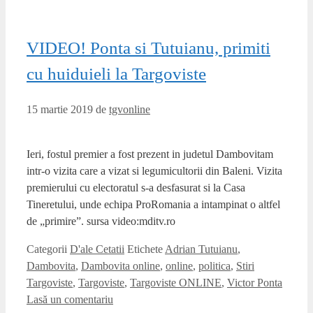
VIDEO! Ponta si Tutuianu, primiti
cu huiduieli la Targoviste
15 martie 2019
de
tgvonline
Ieri, fostul premier a fost prezent in judetul Dambovitam
intr-o vizita care a vizat si legumicultorii din Baleni. Vizita
premierului cu electoratul s-a desfasurat si la Casa
Tineretului, unde echipa ProRomania a intampinat o altfel
de „primire”. sursa video:mditv.ro
Categorii
D'ale Cetatii
Etichete
Adrian Tutuianu
,
Dambovita
,
Dambovita online
,
online
,
politica
,
Stiri
Targoviste
,
Targoviste
,
Targoviste ONLINE
,
Victor Ponta
Lasă un comentariu