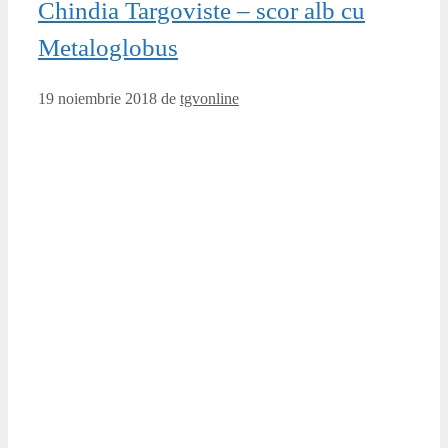
Târgoviștenii au disputat sâmbătă, 17 noiembrie, meciul
din etapa 17 a Ligii a 2-a, în deplasare la Metaloglobus,
ocupanta locului 12 în acest moment. Chindia nu a putut
obține cele 3 puncte puse în joc și a remizat, scorul final