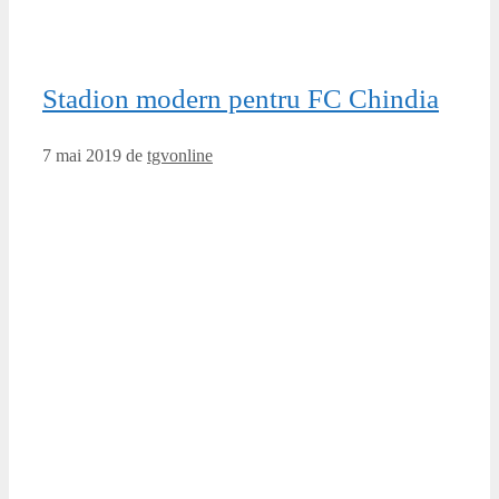
Primarul Cristian Stan a anunțat marți, într-o conferință de
presă, că, la acest moment se lucrează la proiectare. Mâine,
vom avea o întâlnire cu proiectantul la stadion și vom
vedea exact cum se gândește noua investiție (…); Am
încredere în Marcel Ghergu care este și membru în
Comitetul Executiv al FRF că își va da …
Citește mai mult
Categorii
Sport
Etichete
Chindia
,
Chindia Targoviste
,
Dambovita
,
online
,
Stiri Targoviste
,
Targoviste
,
Targoviste
ONLINE
Lasă un comentariu