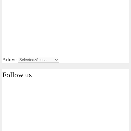
Categoriii
Categoriii
Curs valutar astazi