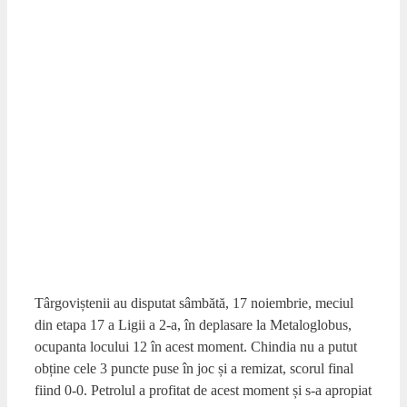
fiind 0-0. Petrolul a profitat de acest moment și s-a apropiat
la un singur punct …
Citește mai mult
Categorii
Sport
Etichete
Chindia
,
Chindia Targoviste
,
online
,
Stiri Targoviste
,
Targoviste
,
Targoviste ONLINE
Lasă un comentariu
Citatul zilei
“Primul pas spre succes îl constituie refuzul tău de a fi
captiv în mediul în care te-ai aflat la început.”
Mark Caine