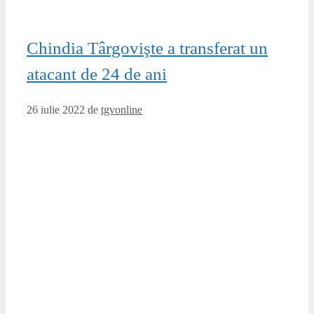
Chindia Târgovişte a transferat un
atacant de 24 de ani
26 iulie 2022
de
tgvonline
AFC Chindia Târgovişte a anunţat, luni, transferul
atacantului Godberg Cooper, în vârstă de 24 de ani. Acesta
a fost legitimat ultima dată la FK Makedonija Gjorče
Petrov. Cooper va evolua la Chindia cu numărul 9.
Chindia şi Hermannstadt au încheiat la egalitate, scor 1-1,
penultimul meci din cadrul etapei a doua a Superligii
Egalitate cu …
Citește mai mult
Categorii
Sport
Etichete
Chindia
,
Chindia Targoviste
,
Dambovita
,
Dambovita online
,
stiri
,
stiri Dâmbovița
,
Stiri