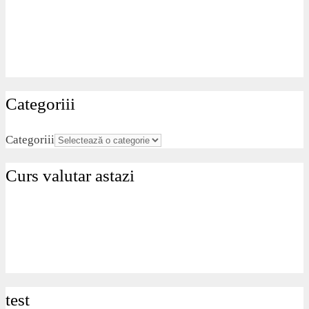
test
© 2026 tgvonline.ro
• Construit cu
GeneratePress
Folosim cookies ca sa iti imbunatatim experienta pe site.
Ok
Refuza
Citeste mai multe
Închide
Privacy Overview
This website uses cookies to improve your experience while you
navigate through the website. Out of these, the cookies that are
categorized as necessary are stored on your browser as they are
essential for the working of basic functionalities of the website. We
also use third-party cookies that help us analyze and understand how