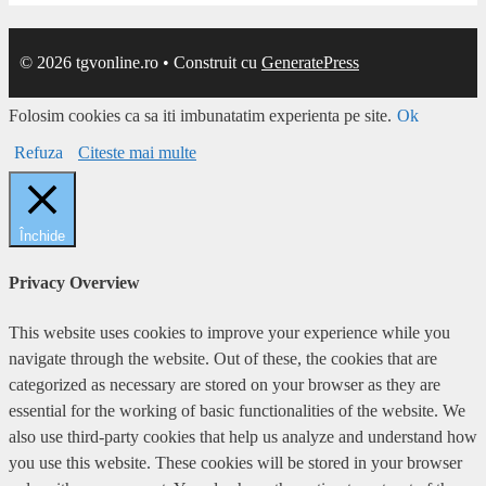
you use this website. These cookies will be stored in your browser
only with your consent. You also have the option to opt-out of these
cookies. But opting out of some of these cookies may affect your
browsing experience.
Necessary
Necessary
Întotdeauna activate
Necessary cookies are absolutely essential for the website to
function properly. This category only includes cookies that ensures
basic functionalities and security features of the website. These
cookies do not store any personal information.
Non-necessary
Non-necessary
Any cookies that may not be particularly necessary for the website
to function and is used specifically to collect user personal data via
analytics, ads, other embedded contents are termed as non-necessary
cookies. It is mandatory to procure user consent prior to running
these cookies on your website.
SALVEAZĂ ȘI ACCEPTĂ