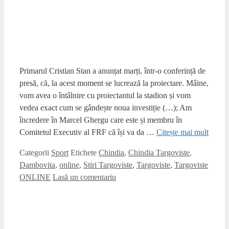
Chindia Targoviste – scor alb cu
Metaloglobus
19 noiembrie 2018
de
tgvonline