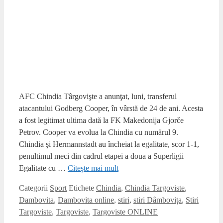
Targoviste
,
Targoviste
,
Targoviste ONLINE
Stadion modern pentru FC Chindia
7 mai 2019
de
tgvonline