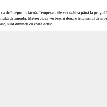
ca de început de iarnă. Temperaturile vor scădea până la pragul în
rimii fulgi de zăpadă. Meteorologii vorbesc şi despre fenomenul de in
joase, sunt dimineţi cu ceaţă densă.
te, temperaturile au fost mai ridicate decât în zona de câmpie unde, cea
de răcire a vremii. În toate regiunile se va resimţi până la sfârşitul ace
 siberian ajunge în România. El va aduce, mai întâi în estul ţării, tempera
ansforma treptat în lapoviţă şi apoi ninsoare în zonele mai înalte, spre sfâ
l de zăpadă va depăşi 10-15 centimetri. Mai cald va rămâne doar în vest, u