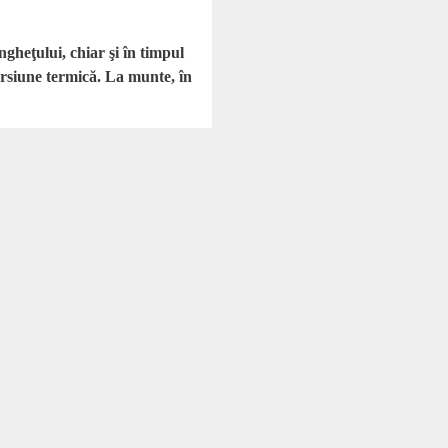
gheţului, chiar şi în timpul
versiune termică. La munte, în
ţa a menţinut aerul rece şi umed.
stei săptămâni.
turi la pragul îngheţului, chiar în
rşitul săptămânii va
nde se mai pot atinge 15 grade şi