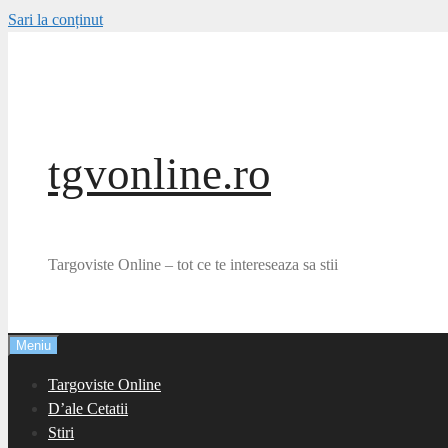
Sari la conținut
tgvonline.ro
Targoviste Online – tot ce te intereseaza sa stii
Meniu
Targoviste Online
D’ale Cetatii
Stiri