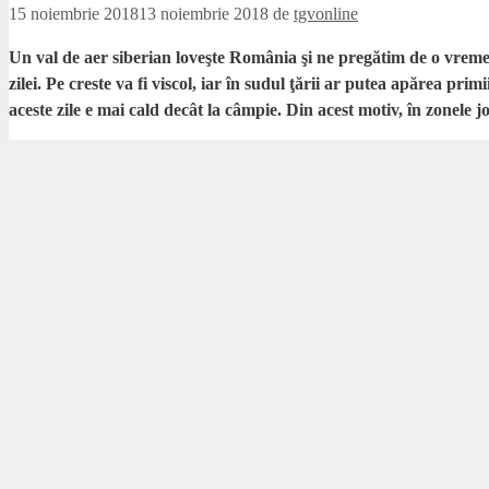
15 noiembrie 2018
13 noiembrie 2018
de
tgvonline
Un val de aer siberian loveşte România şi ne pregătim de o vreme 
zilei. Pe creste va fi viscol, iar în sudul ţării ar putea apărea p
aceste zile e mai cald decât la câmpie. Din acest motiv, în zonele 
Meteorologii vorbesc şi despre o inversiune termică. Dimineaţa, la mun
ALINA SERBAN, meteorolog ANM:
Vom asista la un proces 
Valul siberian lovește joi
Răcirea semnificativă a vremii va fi simţită abia de joi, când aerul rece
timpul zilei, mult sub cele normale pentru această perioadă.
ALINA SERBAN, meteorolog ANM:
Precipitaţiile se vor tr
predomina ninsoarea în zonele montane.
La munte va fi iarnă în toată regula, cu ninsoare şi viscol, iar stratu