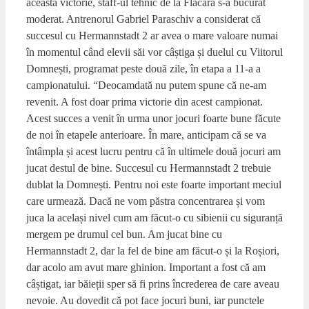
această victorie, staff-ul tehnic de la Flacăra s-a bucurat
moderat. Antrenorul Gabriel Paraschiv a considerat că
succesul cu Hermannstadt 2 ar avea o mare valoare numai
în momentul când elevii săi vor câștiga și duelul cu Viitorul
Domnești, programat peste două zile, în etapa a 11-a a
campionatului. “Deocamdată nu putem spune că ne-am
revenit. A fost doar prima victorie din acest campionat.
Acest succes a venit în urma unor jocuri foarte bune făcute
de noi în etapele anterioare. În mare, anticipam că se va
întâmpla și acest lucru pentru că în ultimele două jocuri am
jucat destul de bine. Succesul cu Hermannstadt 2 trebuie
dublat la Domnești. Pentru noi este foarte important meciul
care urmează. Dacă ne vom păstra concentrarea și vom
juca la același nivel cum am făcut-o cu sibienii cu siguranță
mergem pe drumul cel bun. Am jucat bine cu
Hermannstadt 2, dar la fel de bine am făcut-o și la Roșiori,
dar acolo am avut mare ghinion. Important a fost că am
câștigat, iar băieții sper să fi prins încrederea de care aveau
nevoie. Au dovedit că pot face jocuri buni, iar punctele