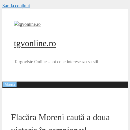
Sari la conținut
tgvonline.ro
Targoviste Online – tot ce te intereseaza sa stii
Meniu
Flacăra Moreni caută a doua