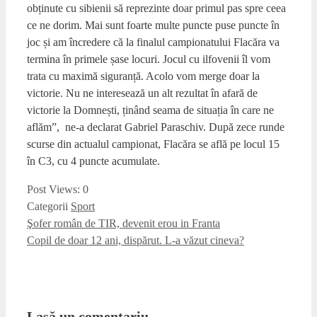
obținute cu sibienii să reprezinte doar primul pas spre ceea
ce ne dorim. Mai sunt foarte multe puncte puse puncte în
joc și am încredere că la finalul campionatului Flacăra va
termina în primele șase locuri. Jocul cu ilfovenii îl vom
trata cu maximă siguranță. Acolo vom merge doar la
victorie. Nu ne interesează un alt rezultat în afară de
victorie la Domnești, ținând seama de situația în care ne
aflăm”, ne-a declarat Gabriel Paraschiv. După zece runde
scurse din actualul campionat, Flacăra se află pe locul 15
în C3, cu 4 puncte acumulate.
Post Views:
0
Categorii
Sport
Şofer român de TIR, devenit erou in Franta
Copil de doar 12 ani, dispărut. L-a văzut cineva?
Lasă un comentariu