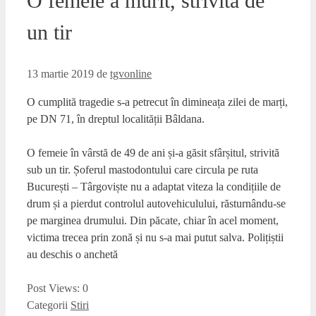
O femeie a murit, strivită de
un tir
13 martie 2019
de
tgvonline
O cumplită tragedie s-a petrecut în dimineața zilei de marți,
pe DN 71, în dreptul localității Bâldana.
O femeie în vârstă de 49 de ani și-a găsit sfârșitul, strivită
sub un tir. Șoferul mastodontului care circula pe ruta
București – Târgoviște nu a adaptat viteza la condițiile de
drum și a pierdut controlul autovehiculului, răsturnându-se
pe marginea drumului. Din păcate, chiar în acel moment,
victima trecea prin zonă și nu s-a mai putut salva. Polițiștii
au deschis o anchetă
Post Views:
0
Categorii
Stiri