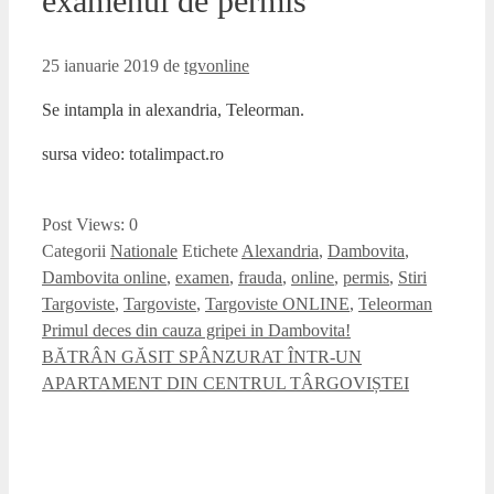
examenul de permis
25 ianuarie 2019
de
tgvonline
Se intampla in alexandria, Teleorman.
sursa video: totalimpact.ro
Post Views:
0
Categorii
Nationale
Etichete
Alexandria
,
Dambovita
,
Dambovita online
,
examen
,
frauda
,
online
,
permis
,
Stiri
Targoviste
,
Targoviste
,
Targoviste ONLINE
,
Teleorman
Primul deces din cauza gripei in Dambovita!
BĂTRÂN GĂSIT SPÂNZURAT ÎNTR-UN
APARTAMENT DIN CENTRUL TÂRGOVIȘTEI