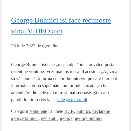
George Buhnici isi face recunoste
vina. VIDEO aici
26 iulie 2022
de
tgvonline
George Buhnici isi face „mea culpa” intr-un video postat
recent pe youtube. Vezi mai jos mesajul acestuia „Aș vrea
să vă spun că, în urma celebrului interviu pe care l-am dat
în urmă cu două săptămâni, am primit acuzații și chiar
amenințări din cele mai dure și mai serioase. Și m-am
gândit foarte serios la …
Citește mai mult
Categorii
Nationale
Etichete
BCR
,
buhnici
,
declaratie
george buhnici
,
declaratii
,
george
,
george buhnici