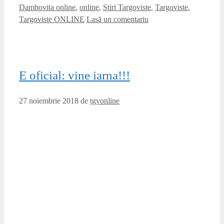
Dambovita online
,
online
,
Stiri Targoviste
,
Targoviste
,
Targoviste ONLINE
Lasă un comentariu
E oficial: vine iarna!!!
27 noiembrie 2018
de
tgvonline