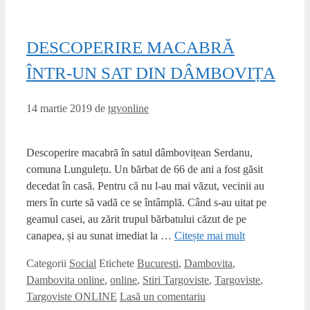
DESCOPERIRE MACABRĂ
ÎNTR-UN SAT DIN DÂMBOVIȚA
14 martie 2019
de
tgvonline
Descoperire macabră în satul dâmbovițean Serdanu,
comuna Lungulețu. Un bărbat de 66 de ani a fost găsit
decedat în casă. Pentru că nu l-au mai văzut, vecinii au
mers în curte să vadă ce se întâmplă. Când s-au uitat pe
geamul casei, au zărit trupul bărbatului căzut de pe
canapea, și au sunat imediat la …
Citește mai mult
Categorii
Social
Etichete
Bucuresti
,
Dambovita
,
Dambovita online
,
online
,
Stiri Targoviste
,
Targoviste
,
Targoviste ONLINE
Lasă un comentariu