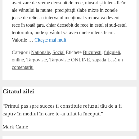
avertizare de vreme deosebit de rece, ninsori și intensificări
ale vântului la munte, precipitații slabe mixte în zonele
joase de relief. n intervalul menționat vremea va deveni
rece în toată țara, chiar deosebit de rece în estul și sud-estul
teritoriului, unde și vântul va avea unele intensificări.
Valorile …
Citește mai mult
Categorii
Nationale
,
Social
Etichete
Bucuresti
,
fulguieli
,
online
,
Targoviste
,
Targoviste ONLINE
,
zapada
Lasă un
comentariu
Citatul zilei
“Primul pas spre succes îl constituie refuzul tău de a fi
captiv în mediul în care te-ai aflat la început.”
Mark Caine