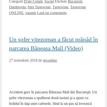
Categorii
D'ale Cetatii
,
Social
Etichete
Bucuresti
,
Dambovita
,
Stiri Targoviste
,
Targoviste
,
Targoviste
ONLINE
,
zapada
Lasă un comentariu
Un şofer vitezoman a făcut prăpăd în
parcarea Băneasa Mall (Video)
27 noiembrie 2018
de
tgvonline
Accident grav în parcarea Băneasa Mall din Bucureşti. Un
şofer vitezoman a spulberat două taxiuri şi a ajuns cu
bolidul în faţa unei cafenele, fiind la un pas să lovească