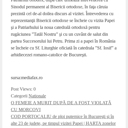
Sinodul permanent al Bisericii ortodoxe, în faţa căruia
prezintă cel de-al doilea discurs al vizitei. Întrevederea cu
reprezentanţii Bisericii ortodoxe se încheie cu vizita Papei
şi a Patriarhului la noua catedrală ortodoxă pentru
rugăciunea ”Tatăl Nostru” şi cu un cuvânt de salut din
partea Succesorului lui Petru. Prima zi a papei în România
se încheie cu Sf. Liturghie oficiată în catedrala ”Sf. Iosif” a
arhidiecezei romano-catolice de Bucureşti.
sursa:mediafax.ro
Post Views:
0
Categorii
Nationale
O FEMEIE A MURIT DUPĂ DE A FOST VIOLATĂ
CU MORCOVI
COD PORTOCALIU de ploi puternice în Bucureşti şi în
alte 23 de judeţe, pe timpul vizitei Papei | HARTA zonelor