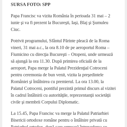
SURSA FOTO: SPP
Papa Francisc va vizita România în perioada 31 mai – 2
iunie şi va fi prezent la Bucureşti, Iaşi, Blaj şi Şumuleu
Ciuc.
Potrivit programului, Sfântul Părinte pleacă de la Roma
vineri, 31 mai a.c., la ora 8.10 de pe aeroportul Roma –
Fiumicino cu direcţia Bucureşti – Otopeni, unde urmează
să ajungă la ora 11.30. După primirea oficială de la
aeroport, Papa merge la Palatul Prezidenţial Cotroceni
pentru ceremonia de bun venit, vizita la preşedintele
României şi întâlnirea cu premierul. La ora 13.00, la
Palatul Cotroceni, pontiful prezintă primul discurs al vizitei
în cadrul întâlnirii cu autorităţile, reprezentanţii societăţii
civile şi membrii Corpului Diplomatic.
La 15.45, Papa Francisc va merge la Palatul Patriarhiei
Bisericii ortodoxe române pentru o întâlnire privată cu
Patriarhul ortodox, după care urmează întrevederea cu