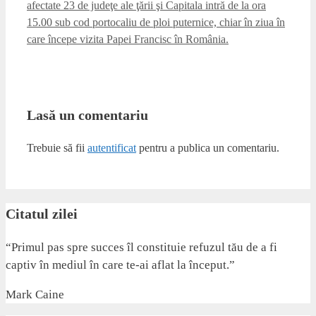
afectate 23 de judeţe ale ţării şi Capitala intră de la ora
15.00 sub cod portocaliu de ploi puternice, chiar în ziua în
care începe vizita Papei Francisc în România.
Lasă un comentariu
Trebuie să fii
autentificat
pentru a publica un comentariu.
Citatul zilei
“Primul pas spre succes îl constituie refuzul tău de a fi
captiv în mediul în care te-ai aflat la început.”
Mark Caine